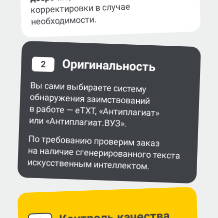
специалисты выполняют заказы
, чтобы внести
досрочно
корректировки в случае
необходимости.
Оригинальность
2
Вы сами выбираете систему
обнаружения заимствований
в работе — eTXT, «Антиплагиат»
или «Антиплагиат.ВУЗ».
По требованию проверим заказ
на наличие сгенерированного текста
искусственным интеллектом.