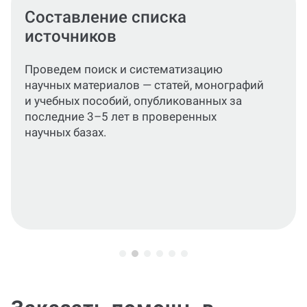
Формирование текста
Поможем подготовить уникальное
содержание для каждого раздела —
введения, теоретической, практической
частей и заключения.Можем отправлять
материал по главам для оперативного
исправления недочетов: приступим к
следующей главе только после того, как
вы согласуете предыдущую.