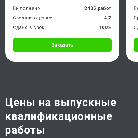
ТГУ 1985, преподаватель
А
Выполнено:
2405 работ
В
Средняя оценка:
4,7
С
Сдано в срок:
100%
С
Заказать
Цены на выпускные
квалификационные