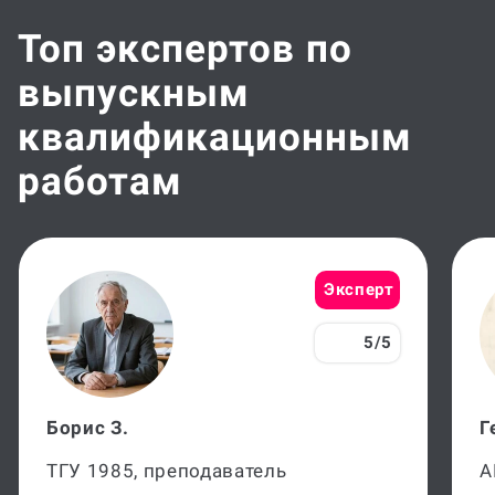
Топ экспертов по
выпускным
квалификационным
работам
Эксперт
5/5
Борис З.
Г