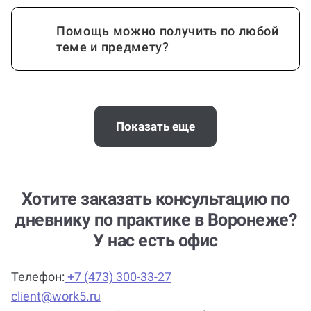
Помощь можно получить по любой
теме и предмету?
Помощь с услугой Дневник по
практике нужна срочно
Показать еще
(консультация по Дневнику по
практике)?
Хотите заказать консультацию по
дневнику по практике в Воронеже?
Можно ли вернуть деньги?
У нас есть офис
Телефон:
+7 (473) 300-33-27
Как работает гарантия?
client@work5.ru