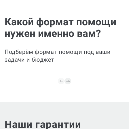
Все этапы
включены
Фина
От структуры и
Какой формат помощи
прав
содержания до
окончательного
нужен именно вам?
оформления документа в
Ваш дне
соответствии с
сдаче, 
требованиями ВУЗа. Мы
стиль и
подготовим итоговый
Подклю
Подберём формат помощи под ваши
дневник с выводами и
доработ
задачи и бюджет
рекомендациями.
отличны
Наши гарантии