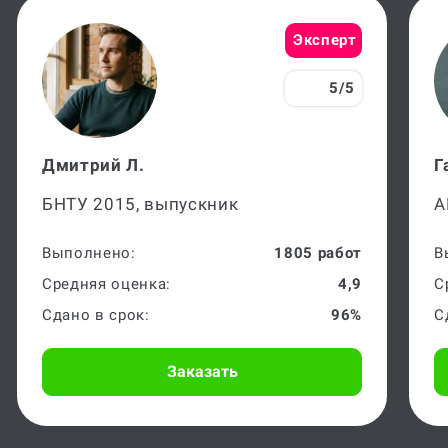
Эксперт
5/5
Дмитрий Л.
Г
БНТУ 2015, выпускник
А
Выполнено:
1805 работ
В
Средняя оценка:
4,9
С
Сдано в срок:
96%
С
Заказать